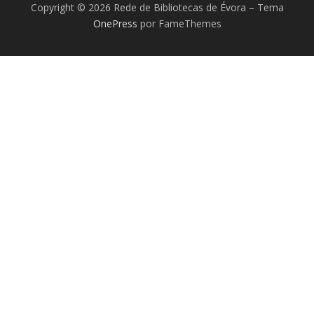
Copyright © 2026 Rede de Bibliotecas de Évora
–
Tema
OnePress
por FameThemes