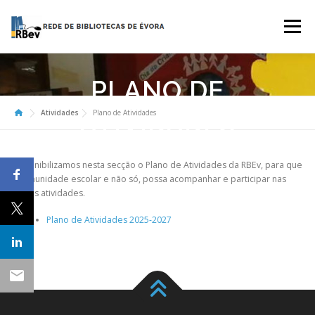
Saltar
para
Menu
conteúdo
SOBRE
CATÁLOGO COLETIVO
SERVIÇOS
PLANO DE
Atividades
Plano de Atividades
ATIVIDADES
ATIVIDADES
LINKS ÚTEIS
CONTACTOS
Disponibilizamos nesta secção o Plano de Atividades da RBEv, para que
a comunidade escolar e não só, possa acompanhar e participar nas
nossas atividades.
Plano de Atividades 2025-2027