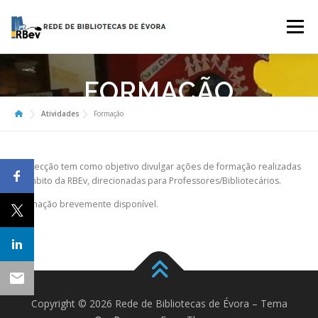
Saltar
para
Menu
conteúdo
SOBRE
CATÁLOGO COLETIVO
SERVIÇOS
FORMAÇÃO
Atividades
Formação
ATIVIDADES
LINKS ÚTEIS
CONTACTOS
Esta secção tem como objetivo divulgar ações de formação realizadas
no âmbito da RBEv, direcionadas para Professores/Bibliotecários.
Informação brevemente disponível.
Copyright © 2026 Rede de Bibliotecas de Évora
–
Tema