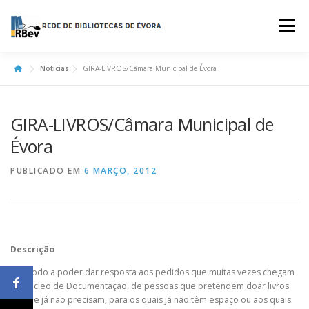
Saltar
para
Menu
conteúdo
Notícias
GIRA-LIVROS/Câmara Municipal de Évora
SOBRE
CATÁLOGO COLETIVO
SERVIÇOS
GIRA-LIVROS/Câmara Municipal de
ATIVIDADES
LINKS ÚTEIS
CONTACTOS
Évora
PUBLICADO EM
6 MARÇO, 2012
Descrição
De modo a poder dar resposta aos pedidos que muitas vezes chegam
ao Núcleo de Documentação, de pessoas que pretendem doar livros
de que já não precisam, para os quais já não têm espaço ou aos quais