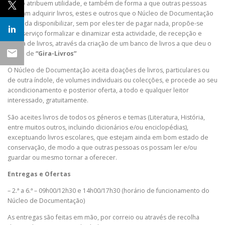
já não atribuem utilidade, e também de forma a que outras pessoas
possam adquirir livros, estes e outros que o Núcleo de Documentação
entenda disponibilizar, sem por eles ter de pagar nada, propõe-se
este serviço formalizar e dinamizar esta actividade, de recepção e
oferta de livros, através da criação de um banco de livros a que deu o
nome de
“Gira-Livros”
O Núcleo de Documentação aceita doações de livros, particulares ou
de outra índole, de volumes individuais ou colecções, e procede ao seu
acondicionamento e posterior oferta, a todo e qualquer leitor
interessado, gratuitamente.
São aceites livros de todos os géneros e temas (Literatura, História,
entre muitos outros, incluindo dicionários e/ou enciclopédias),
exceptuando livros escolares, que estejam ainda em bom estado de
conservação, de modo a que outras pessoas os possam ler e/ou
guardar ou mesmo tornar a oferecer.
Entregas e Ofertas
– 2.ª a 6.ª – 09h00/12h30 e 14h00/17h30 (horário de funcionamento do
Núcleo de Documentação)
As entregas são feitas em mão, por correio ou através de recolha