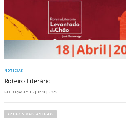
NOTÍCIAS
Roteiro Literário
Realização em 18 | abril | 2026
N
a
ARTIGOS MAIS ANTIGOS
v
e